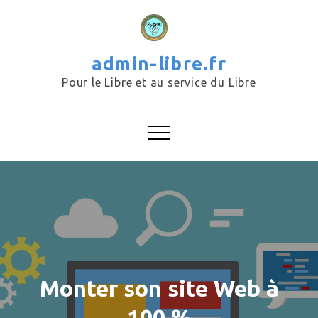
Skip
to
content
admin-libre.fr
Pour le Libre et au service du Libre
Monter son site Web à
100 %