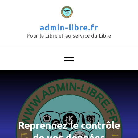
Skip
to
content
admin-libre.fr
Pour le Libre et au service du Libre
Reprennez le contrôle
de vos données