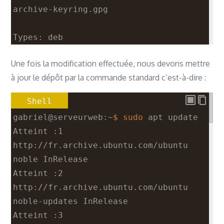
archive-keyring.gpg
Types: deb
URIs: 
Une fois la modification effectuée, nous devons mettre
http://security.ubuntu.com/ubuntu/
à jour le dépôt par la commande standard c’est-à-dire :
Suites: noble-security
Components: main restricted universe 
Shell
multiverse
gabriel@serveurweb:~
$ sudo
 apt update
Signed-By: /usr/share/keyrings/ubuntu-
Atteint :1 
archive-keyring.gpg
http://fr.archive.ubuntu.com/ubuntu 
noble InRelease
Atteint :2 
http://fr.archive.ubuntu.com/ubuntu 
noble-updates InRelease
Atteint :3 