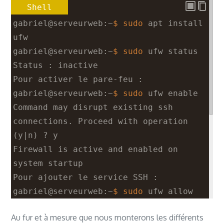
Shell
gabriel@serveurweb:~
$ sudo
 apt install 
ufw
gabriel@serveurweb:~
$ sudo
 ufw status
Status : inactive
Pour activer le pare-feu :
gabriel@serveurweb:~
$ sudo
 ufw enable
Command may disrupt existing 
ssh
connections. Proceed with operation 
(y|n) ? y
Firewall is active and enabled on 
system startup
Pour ajouter le 
service
 SSH :
gabriel@serveurweb:~
$ sudo
 ufw allow 
ssh
Au fur et à mesure que nous monterons les différents
Rule added