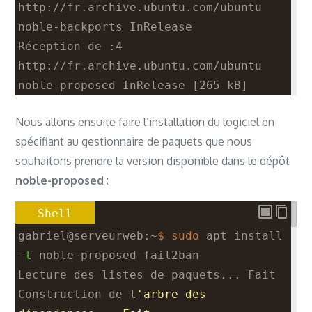
http://fr.archive.ubuntu.com/ubuntu 
noble-backports InRelease
Réception de :4 
http://fr.archive.ubuntu.com/ubuntu 
noble-proposed InRelease [265 kB]
Atteint :5 
Nous allons ensuite faire l’installation du logiciel en
http://security.ubuntu.com/ubuntu 
spécifiant au gestionnaire de paquets que nous
noble-security InRelease
souhaitons prendre la version disponible dans le dépôt
Réception de :6 
noble-proposed
:
http://fr.archive.ubuntu.com/ubuntu 
noble-proposed/main amd64 Packages 
Shell
[114 kB]
gabriel@serveurweb:~
$ sudo
 apt install 
Réception de :7 
-t
 noble-proposed fail2ban
http://fr.archive.ubuntu.com/ubuntu 
Lecture des listes de paquets... Fait
noble-proposed/main Translation-en 
Construction de l
'arbre des 
[29,2 kB]