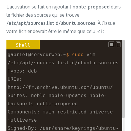
L’activation se fait en rajoutant
noble-proposed
dans
le fichier des sources qui se trouve
/etc/apt/sources.list.d/ubuntu.sources
. À l’issue
votre fichier devrait être le même que celui-ci :
Shell
gabriel@serveurweb:~
$ sudo
vim
/etc/apt/sources.list.d/ubuntu.sources
Types: deb
URIs: 
http://fr.archive.ubuntu.com/ubuntu/
Suites: noble noble-updates noble-
backports noble-proposed
Components: main restricted universe 
multiverse
Signed-By: /usr/share/keyrings/ubuntu-