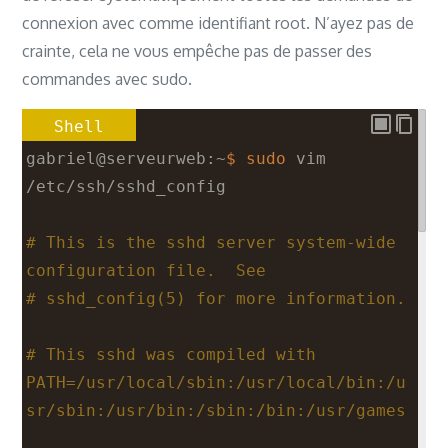
connexion avec comme identifiant root. N’ayez pas de
crainte, cela ne vous empêche pas de passer des
commandes avec sudo.
Shell
gabriel@serveurweb:~
$ sudo
vim
/etc/ssh/sshd_config
# This is the sshd server system-wide 
configuration file.  See
# sshd_config(5) for more information.
# This sshd was compiled with 
PATH=/usr/local/sbin:/usr/local/bin:/u
sr/sbin:/usr/bin:/sbin:/bin:/usr/games