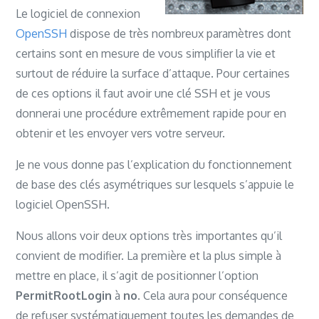
http://fr.archive.ubuntu.com/ubuntu 
Le logiciel de connexion
noble-updates InRelease
OpenSSH
dispose de très nombreux paramètres dont
Atteint :3 
certains sont en mesure de vous simplifier la vie et
http://fr.archive.ubuntu.com/ubuntu 
surtout de réduire la surface d’attaque. Pour certaines
noble-backports InRelease
de ces options il faut avoir une clé SSH et je vous
Atteint :4 
donnerai une procédure extrêmement rapide pour en
http://security.ubuntu.com/ubuntu 
obtenir et les envoyer vers votre serveur.
noble-security InRelease
Je ne vous donne pas l’explication du fonctionnement
Lecture des listes de paquets... Fait
de base des clés asymétriques sur lesquels s’appuie le
Construction de l
'arbre des 
logiciel OpenSSH.
dépendances... Fait
Nous allons voir deux options très importantes qu’il
convient de modifier. La première et la plus simple à
mettre en place, il s’agit de positionner l’option
PermitRootLogin
à
no
. Cela aura pour conséquence
de refuser systématiquement toutes les demandes de