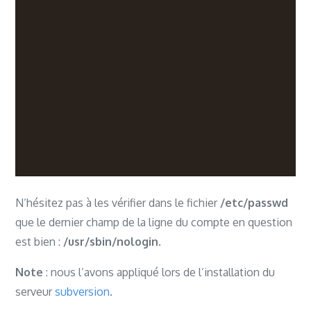
N’hésitez pas à les vérifier dans le fichier
/etc/passwd
que le dernier champ de la ligne du compte en question
est bien :
/usr/sbin/nologin
.
Note
: nous l’avons appliqué lors de l’installation du
serveur
subversion
.