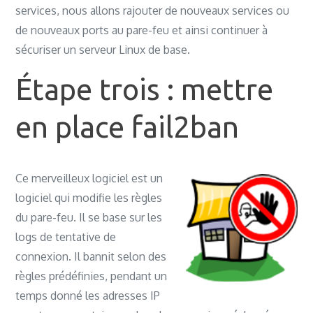
services, nous allons rajouter de nouveaux services ou
Rule added (v6) pour voir le statut du 
de nouveaux ports au pare-feu et ainsi continuer à
pare-feu :
sécuriser un serveur Linux de base.
gabriel@serveurweb:~
$ sudo
 ufw status
Status : active
Étape trois : mettre
To Action From
--
------
----
en place fail2ban
22
/tcp ALLOW Anywhere
22
/tcp (v6) ALLOW Anywhere (v6)
Ce merveilleux logiciel est un
logiciel qui modifie les règles
du pare-feu. Il se base sur les
logs de tentative de
connexion. Il bannit selon des
règles prédéfinies, pendant un
temps donné les adresses IP