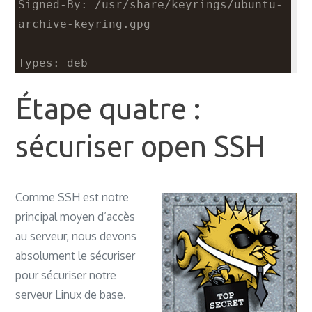
Signed-By: /usr/share/keyrings/ubuntu-
archive-keyring.gpg
Types: deb
URIs: 
Étape quatre :
http://security.ubuntu.com/ubuntu/
Suites: noble-security
sécuriser open SSH
Components: main restricted universe 
multiverse
Signed-By: /usr/share/keyrings/ubuntu-
Comme SSH est notre
archive-keyring.gpg
principal moyen d’accès
gabriel@serveurweb:~
$ sudo
 apt update
au serveur, nous devons
Atteint :1 
absolument le sécuriser
http://fr.archive.ubuntu.com/ubuntu 
pour sécuriser notre
noble InRelease
serveur Linux de base.
Atteint :2 