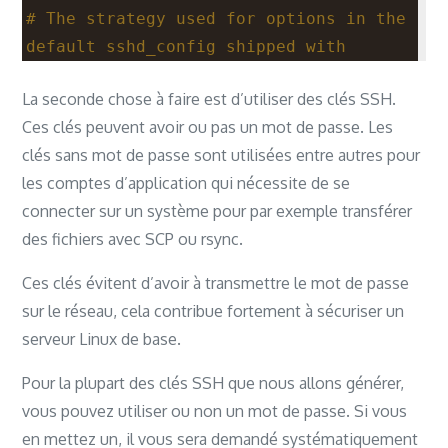
# The strategy used for options in the 
default sshd_config shipped with
# OpenSSH is to specify options with 
La seconde chose à faire est d’utiliser des clés SSH.
their default value where
Ces clés peuvent avoir ou pas un mot de passe. Les
# possible, but leave them commented.  
clés sans mot de passe sont utilisées entre autres pour
Uncommented options override the
les comptes d’application qui nécessite de se
# default value.
connecter sur un système pour par exemple transférer
des fichiers avec SCP ou rsync.
Include /etc/ssh/sshd_config.d/*.conf
Ces clés évitent d’avoir à transmettre le mot de passe
#Port 22
sur le réseau, cela contribue fortement à sécuriser un
#AddressFamily any
serveur Linux de base.
#ListenAddress 0.0.0.0
Pour la plupart des clés SSH que nous allons générer,
#ListenAddress ::
vous pouvez utiliser ou non un mot de passe. Si vous
en mettez un, il vous sera demandé systématiquement