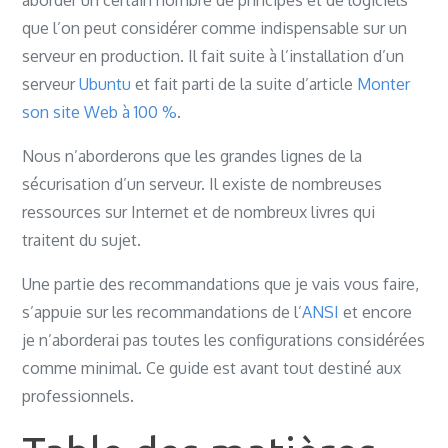
de
aborder un certain nombre de principes et de logiciels
base
que l’on peut considérer comme indispensable sur un
en
serveur en production. Il fait suite à l’installation d’un
5
serveur
Ubuntu
et fait parti de la suite d’article
Monter
étapes
son site Web à 100 %
.
Nous n’aborderons que les grandes lignes de la
sécurisation d’un serveur. Il existe de nombreuses
ressources sur Internet et de nombreux livres qui
traitent du sujet.
Une partie des recommandations que je vais vous faire,
s’appuie sur les recommandations de l’
ANSI
et encore
je n’aborderai pas toutes les configurations considérées
comme minimal. Ce guide est avant tout destiné aux
professionnels.