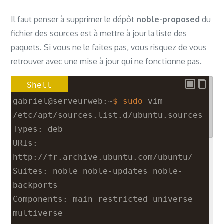
Il faut penser à supprimer le dépôt
noble-proposed
du
fichier des sources est à mettre à jour la liste des
paquets. Si vous ne le faites pas, vous risquez de vous
retrouver avec une mise à jour qui ne fonctionne pas.
Shell
gabriel@serveurweb:~
$ sudo
vim
/etc/apt/sources.list.d/ubuntu.sources
Types: deb
URIs: 
http://fr.archive.ubuntu.com/ubuntu/
Suites: noble noble-updates noble-
backports
Components: main restricted universe 
multiverse