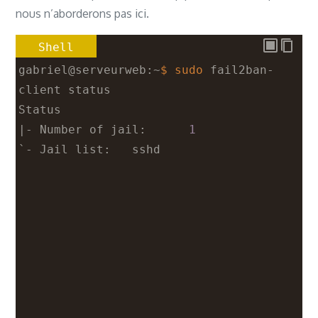
http://fr.archive.ubuntu.com/ubuntu 
nous n’aborderons pas ici.
noble/main amd64 python3-pyinotify all 
juin 
18
13
:37:56 serveurweb 
0.9.6-2ubuntu1 [25,0 kB]
Shell
systemd[1]: Started fail2ban.service 
-
Réception de :4 
gabriel@serveurweb:~
$ sudo
 fail2ban-
Fail2Ban Service.
http://fr.archive.ubuntu.com/ubuntu 
client status
juin 
18
13
:37:56 serveurweb fail2ban-
noble/main amd64 whois amd64 5.5.22 
Status
server[4017]: 
2024
-06-18
13
:37:56,452 
[51,7 kB]
|- Number of jail:      
1
fail2ban.configreader   [4017]: 
`- Jail list:   sshd
WARNING 
'allowipv6'
 not defined 
in
'Definition'
. Using default one: 
'auto'
juin 
18
13
:37:56 serveurweb fail2ban-
server[4017]: Server ready