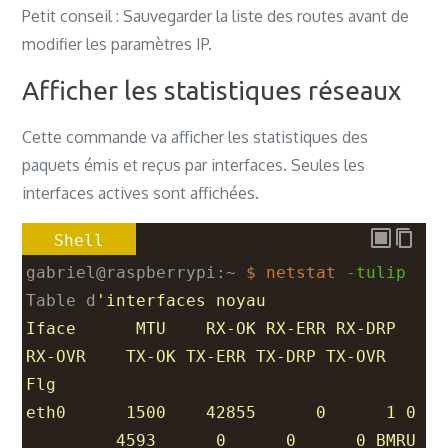
ff:ff:ff:ff:ff:ff
Petit conseil : Sauvegarder la liste des routes avant de
modifier les paramètres IP.
Afficher les statistiques réseaux
Cette commande va afficher les statistiques des
paquets émis et reçus par interfaces. Seules les
interfaces actives sont affichées.
Shell
gabriel@raspberrypi:~ 
$ netstat
-tulip
Table d
'interfaces noyau
Iface      MTU    RX-OK RX-ERR RX-DRP 
RX-OVR    TX-OK TX-ERR TX-DRP TX-OVR 
Flg
eth0      1500    42855      0      1 0 
         4593      0      0      0 BMRU