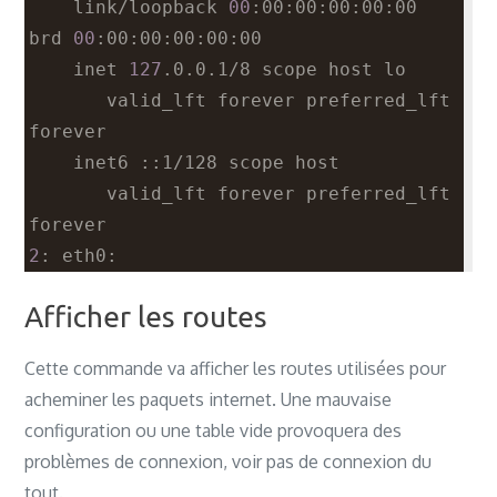
    link/loopback 
00
:00:00:00:00:00 
brd 
00
:00:00:00:00:00
    inet 
127
.0.0.1/8 scope host lo
       valid_lft forever preferred_lft 
forever
    inet6 ::1/128 scope host 
       valid_lft forever preferred_lft 
forever
2
: eth0: 
<BROADCAST,MULTICAST,UP,LOWER_UP> mtu 
Afficher les routes
1500
 qdisc pfifo_fast state UP group 
default qlen 
1000
Cette commande va afficher les routes utilisées pour
    link/ether b8:27:eb:06:3d:4f brd 
acheminer les paquets internet. Une mauvaise
ff:ff:ff:ff:ff:ff
configuration ou une table vide provoquera des
    inet 
192
.168.1.1/24 brd 
problèmes de connexion, voir pas de connexion du
192
.168.1.255 scope global 
tout.