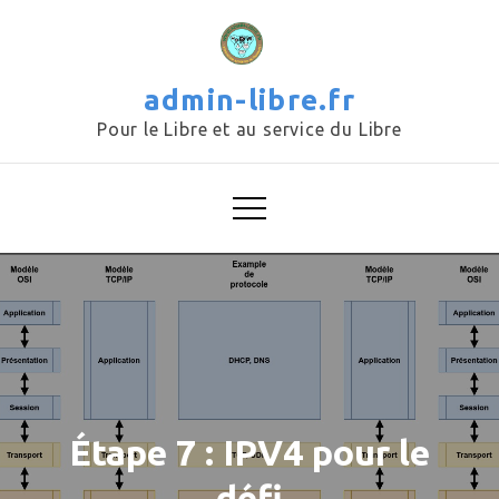
Skip
to
content
admin-libre.fr
Pour le Libre et au service du Libre
Étape 7 : IPV4 pour le
défi