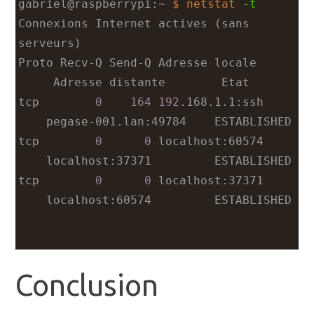
gabriel@raspberrypi:~ 
$ netstat
-t
Connexions Internet actives (sans 
serveurs)
Proto Recv-Q Send-Q Adresse locale     
     Adresse distante        Etat       
tcp        
0
164
192
.168.1.1:ssh     
    pegase-001.lan:49784    ESTABLISHED
tcp        
0
0
 localhost:60574     
    localhost:37371         ESTABLISHED
tcp        
0
0
 localhost:37371     
    localhost:60574         ESTABLISHED
Conclusion