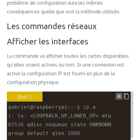
problème de configuration aura les mêmes
conséquences quelle que soit la méthode utilisée.
Les commandes réseaux
Afficher les interfaces
La commande va afficher toutes les cartes disponibles
qu’elles soient actives ou non. Si une connexion est
active la configuration IP est fourni en plus de la
configuration physique.
Shell
gabriel@raspberrypi:~ 
$ ip
 a
1
: lo: <LOOPBACK,UP,LOWER_UP> mtu 
65536
 qdisc noqueue state UNKNOWN 
group default qlen 
1000