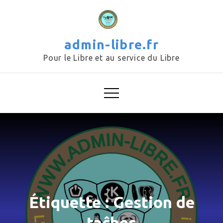
Skip
to
content
admin-libre.fr
Pour le Libre et au service du Libre
Étiquette :
Gestion de
taĉhes