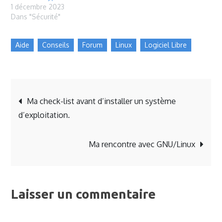
1 décembre 2023
Dans "Sécurité"
Aide
Conseils
Forum
Linux
Logiciel Libre
Navigation
Ma check-list avant d’installer un système
d’exploitation.
de
Ma rencontre avec GNU/Linux
l’article
Laisser un commentaire