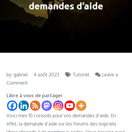
demandes d’aide
by:
gabriel
4 août 2023
Tutoriel
Leave a
on
Comment
10
Libre à vous de partager
conseils
pour
Voici mes 10 conseils pour vos demandes d’aide. En
avoir
effet, la demande d’aide sur les forums des logiciels
une